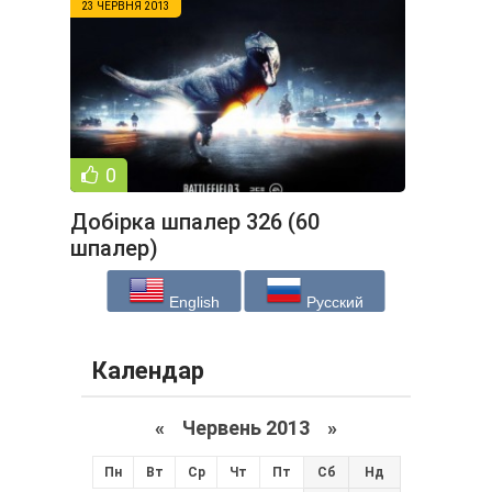
23 ЧЕРВНЯ 2013
0
Добірка шпалер 326 (60
шпалер)
English
Русский
Календар
«
Червень 2013
»
Пн
Вт
Ср
Чт
Пт
Сб
Нд