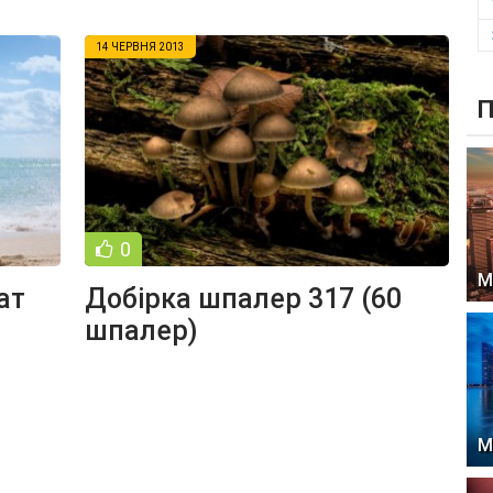
14 ЧЕРВНЯ 2013
П
0
М
ат
Добірка шпалер 317 (60
шпалер)
М