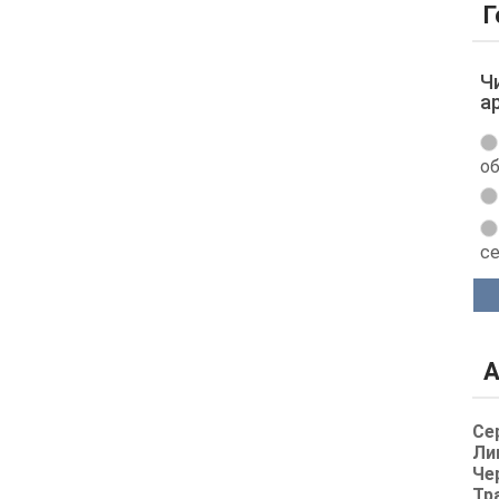
Г
Ч
а
об
с
А
Се
Ли
Че
Тр