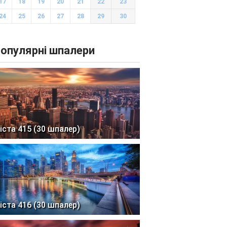
17
18
19
20
21
22
23
24
25
26
27
28
29
30
опулярні шпалери
іста 415 (30 шпалер)
іста 416 (30 шпалер)