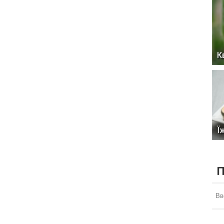
К
Ї
П