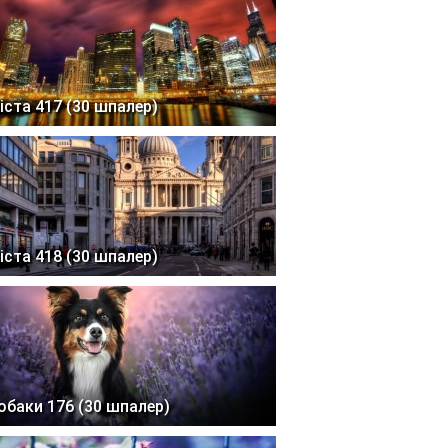
іста 417 (30 шпалер)
іста 418 (30 шпалер)
обаки 176 (30 шпалер)