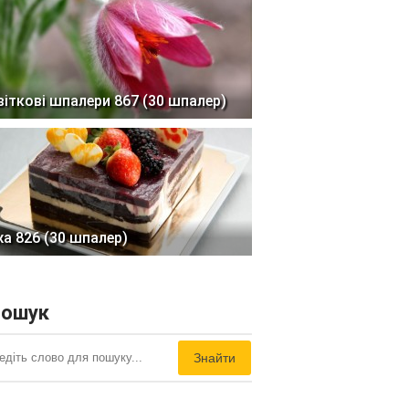
віткові шпалери 867 (30 шпалер)
жа 826 (30 шпалер)
ошук
Знайти