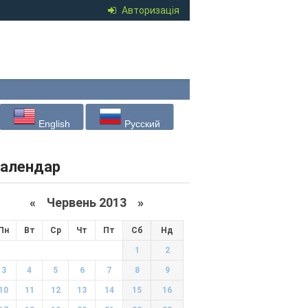
Авторизація
English
Русский
алендар
«
Червень 2013
»
Пн
Вт
Ср
Чт
Пт
Сб
Нд
1
2
3
4
5
6
7
8
9
10
11
12
13
14
15
16