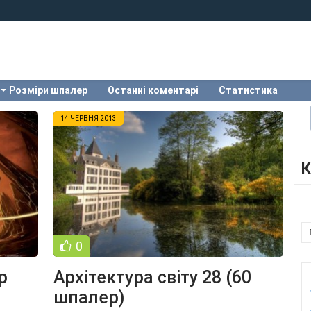
Розміри шпалер
Останні коментарі
Статистика
14 ЧЕРВНЯ 2013
К
0
р
Архітектура світу 28 (60
шпалер)