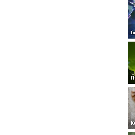
Ї
П
К