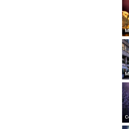
М
М
С