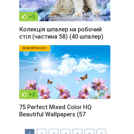
+5
Колекція шпалер на робочий
стіл (частина 58) (40 шпалер)
28 ЖОВТНЯ 2011
+3
75 Perfect Mixed Color HQ
Beautiful Wallpapers (57
шпалер)
1
2
3
4
5
6
7