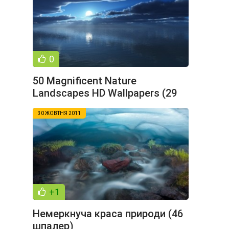
0
50 Magnificent Nature
Landscapes HD Wallpapers (29
шпалер)
30 ЖОВТНЯ 2011
+1
Немеркнуча краса природи (46
шпалер)