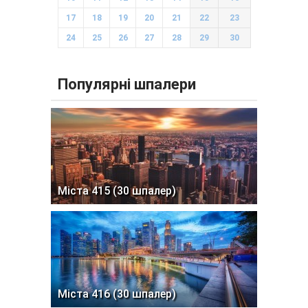
17
18
19
20
21
22
23
24
25
26
27
28
29
30
Популярні шпалери
Міста 415 (30 шпалер)
Міста 416 (30 шпалер)