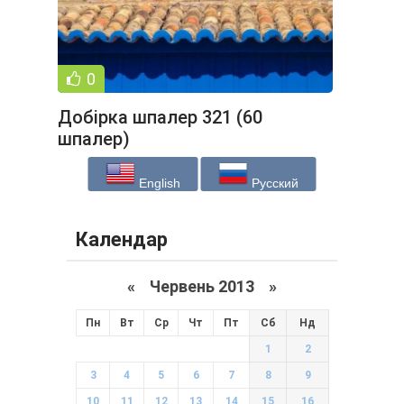
0
Добірка шпалер 321 (60
шпалер)
English
Русский
Календар
«
Червень 2013
»
Пн
Вт
Ср
Чт
Пт
Сб
Нд
1
2
3
4
5
6
7
8
9
10
11
12
13
14
15
16