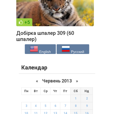
+5
Добірка шпалер 309 (60
шпалер)
English
Русский
Календар
«
Червень 2013
»
Пн
Вт
Ср
Чт
Пт
Сб
Нд
1
2
3
4
5
6
7
8
9
10
11
12
13
14
15
16