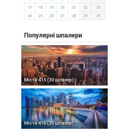
17
18
19
20
21
22
23
24
25
26
27
28
29
30
Популярні шпалери
Міста 415 (30 шпалер)
Міста 416 (30 шпалер)