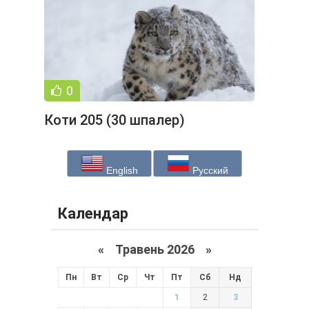
0
Коти 205 (30 шпалер)
English
Русский
Календар
«
Травень 2026
»
Пн
Вт
Ср
Чт
Пт
Сб
Нд
1
2
3