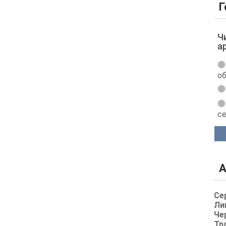
Г
Ч
а
об
с
А
Се
Ли
Че
Тр