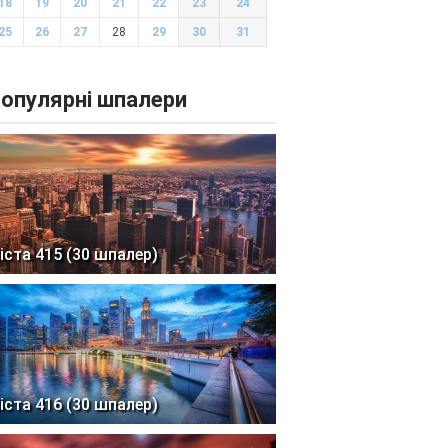
18
19
20
21
22
23
24
25
26
27
28
29
30
31
опулярні шпалери
іста 415 (30 шпалер)
іста 416 (30 шпалер)