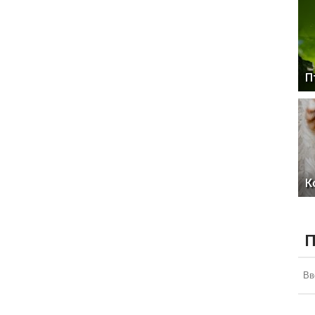
П
К
П