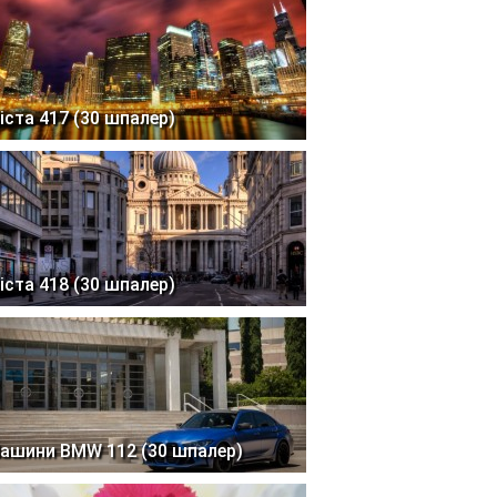
іста 417 (30 шпалер)
іста 418 (30 шпалер)
ашини BMW 112 (30 шпалер)