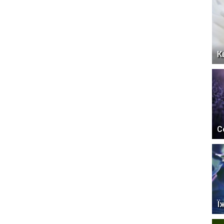
К
С
Ї