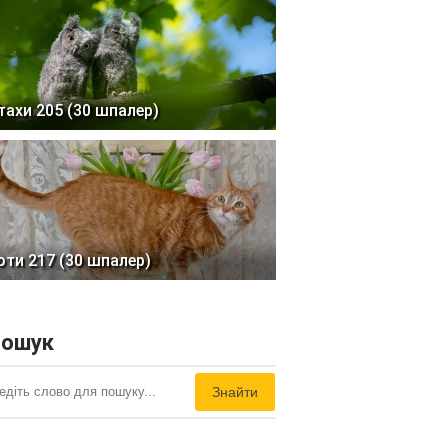
тахи 205 (30 шпалер)
оти 217 (30 шпалер)
ошук
Знайти