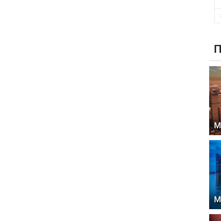
П
М
М