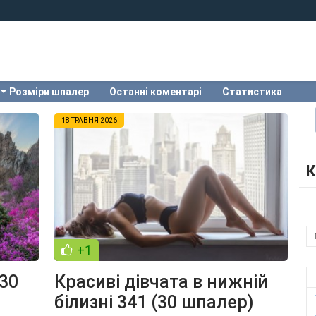
Розміри шпалер
Останні коментарі
Статистика
18 ТРАВНЯ 2026
К
+1
(30
Красиві дівчата в нижній
білизні 341 (30 шпалер)