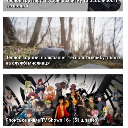
Тепловізор Пард: історія розвитку та особливості
технології
Тепловізор для полювання: технології майбутнього
на службі мисливця
Японське аніме TV Shows 16+ (51 шпалер)