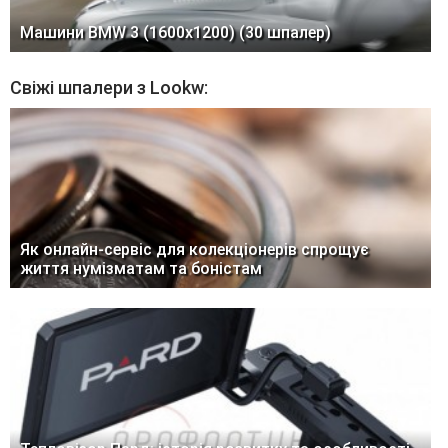
Машини BMW 3 (1600x1200) (30 шпалер)
Свіжі шпалери з Lookw:
Як онлайн-сервіс для колекціонерів спрощує
життя нумізматам та боністам