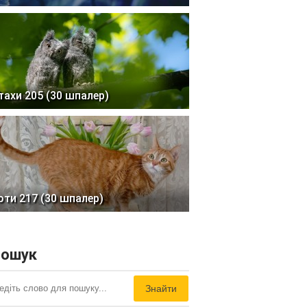
тахи 205 (30 шпалер)
оти 217 (30 шпалер)
ошук
Знайти