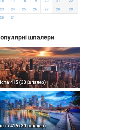
16
17
18
19
20
21
22
23
24
25
26
27
28
29
30
31
опулярні шпалери
іста 415 (30 шпалер)
іста 416 (30 шпалер)