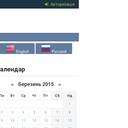
Авторизація
English
Русский
алендар
«
Березень 2015
»
Пн
Вт
Ср
Чт
Пт
Сб
Нд
1
2
3
4
5
6
7
8
9
10
11
12
13
14
15