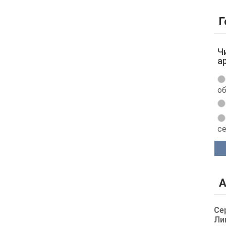
Г
Ч
а
об
с
А
Се
Ли