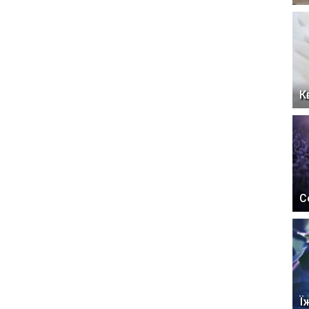
К
С
Ї