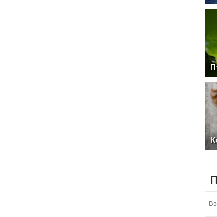
П
К
П