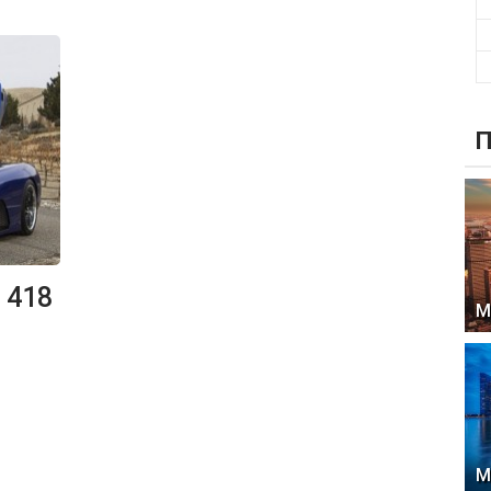
П
 418
М
М