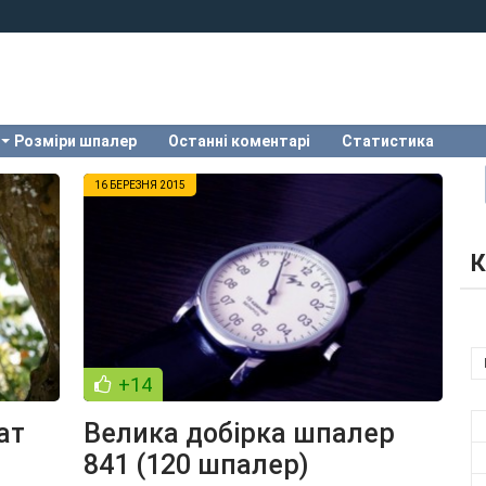
Розміри шпалер
Останні коментарі
Статистика
16 БЕРЕЗНЯ 2015
К
+14
ат
Велика добірка шпалер
841 (120 шпалер)