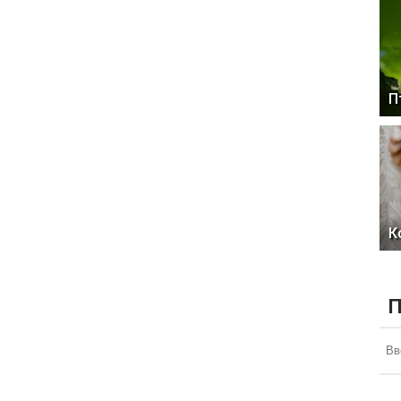
П
К
П