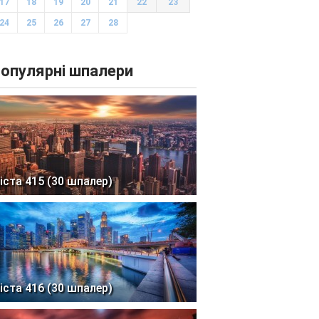
17
18
19
20
21
22
23
24
25
26
27
28
опулярні шпалери
іста 415 (30 шпалер)
іста 416 (30 шпалер)