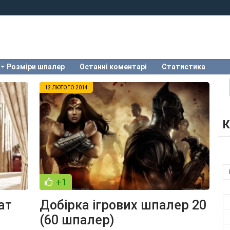
Розміри шпалер
Останні коментарі
Статистика
12 ЛЮТОГО 2014
К
+1
ат
Добірка ігрових шпалер 20
(60 шпалер)