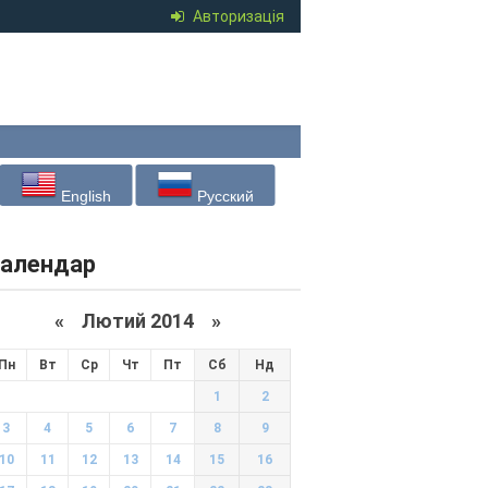
Авторизація
English
Русский
алендар
«
Лютий 2014
»
Пн
Вт
Ср
Чт
Пт
Сб
Нд
1
2
3
4
5
6
7
8
9
10
11
12
13
14
15
16