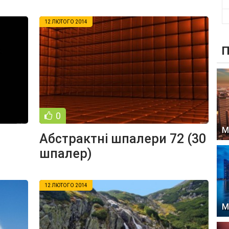
12 ЛЮТОГО 2014
П
0
М
Абстрактні шпалери 72 (30
шпалер)
12 ЛЮТОГО 2014
М