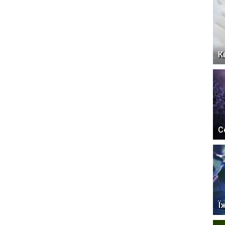
К
С
Ї