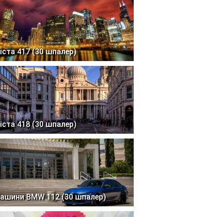
іста 417 (30 шпалер)
іста 418 (30 шпалер)
ашини BMW 112 (30 шпалер)