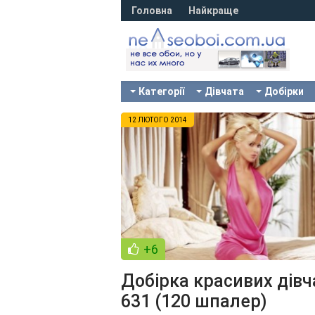
Головна
Найкраще
Категорії
Дівчата
Добірки
12 ЛЮТОГО 2014
+6
Добірка красивих дівч
631 (120 шпалер)