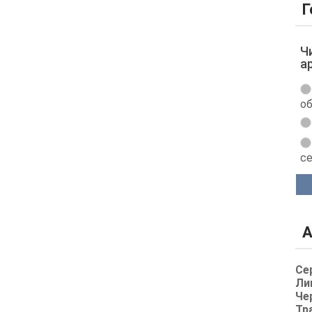
Г
Ч
а
об
с
А
Се
Ли
Че
Тр