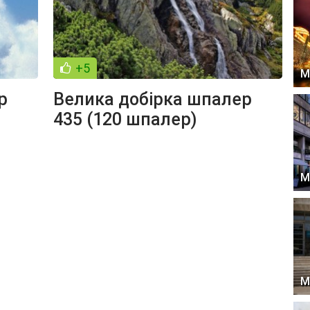
+5
М
р
Велика добірка шпалер
435 (120 шпалер)
М
М