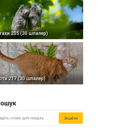
тахи 205 (30 шпалер)
оти 217 (30 шпалер)
ошук
Знайти