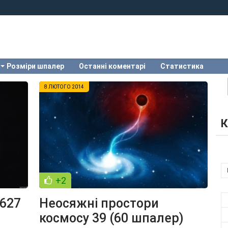
Розміри шпалер
Останні коментарі
Статистика
8 ЛЮТОГО 2014
К
+2
 627
Неосяжні простори
космосу 39 (60 шпалер)