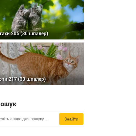
тахи 205 (30 шпалер)
оти 217 (30 шпалер)
ошук
Знайти