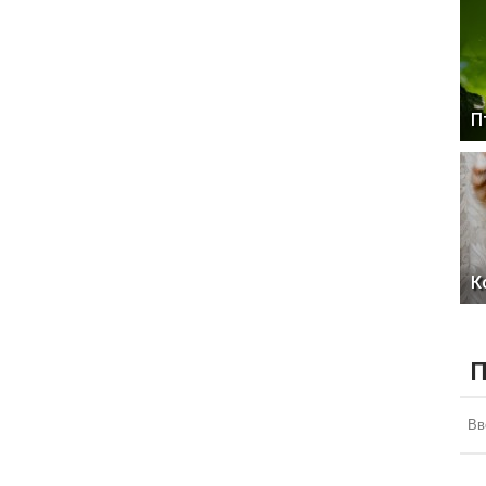
П
К
П