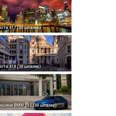
іста 417 (30 шпалер)
іста 418 (30 шпалер)
ашини BMW 112 (30 шпалер)