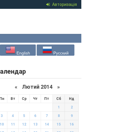
Авторизація
English
Русский
алендар
«
Лютий 2014
»
Пн
Вт
Ср
Чт
Пт
Сб
Нд
1
2
3
4
5
6
7
8
9
10
11
12
13
14
15
16