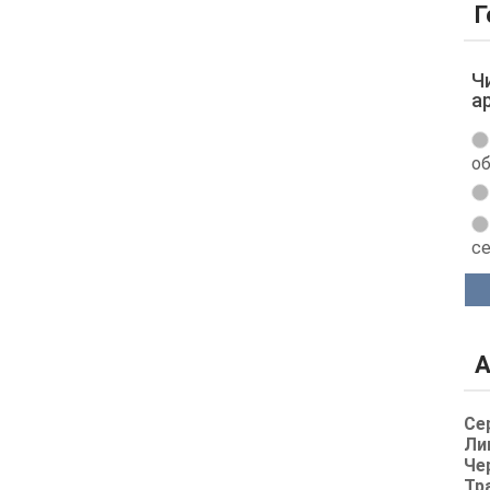
Г
Ч
а
об
с
А
Се
Ли
Че
Тр