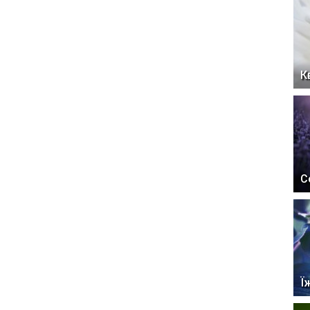
К
С
Ї