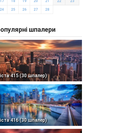
17
18
19
20
21
22
23
24
25
26
27
28
опулярні шпалери
іста 415 (30 шпалер)
іста 416 (30 шпалер)