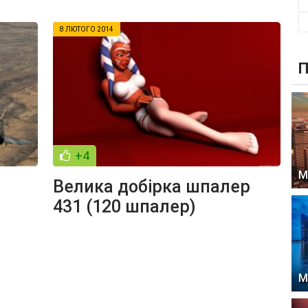
8 ЛЮТОГО 2014
П
+4
М
Велика добірка шпалер
431 (120 шпалер)
М