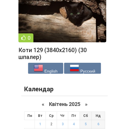
0
Коти 129 (3840x2160) (30
шпалер)
English
Русский
Календар
«
Квітень 2025
»
Пн
Вт
Ср
Чт
Пт
Сб
Нд
1
2
3
4
5
6