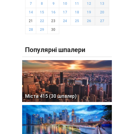
7
8
9
10
11
12
13
14
15
16
17
18
19
20
21
22
23
24
25
26
27
28
29
30
Популярні шпалери
Міста 415 (30 шпалер)