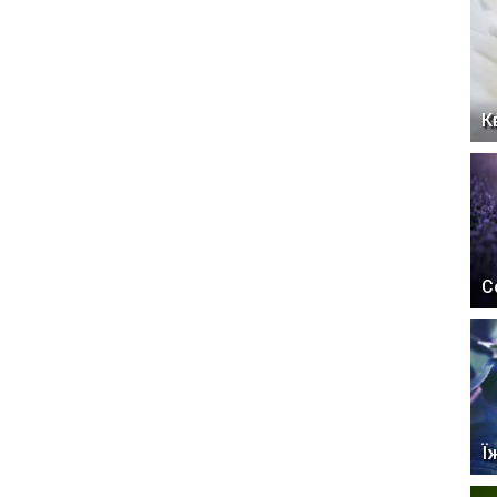
К
С
Ї