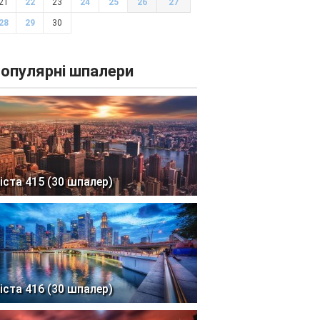
21
22
23
24
25
26
27
28
29
30
опулярні шпалери
іста 415 (30 шпалер)
іста 416 (30 шпалер)