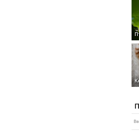
П
К
П