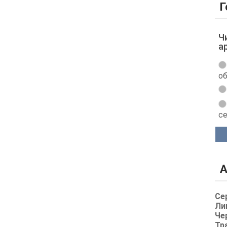
Г
Ч
а
об
с
А
Се
Ли
Че
Тр