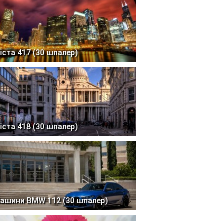
іста 417 (30 шпалер)
іста 418 (30 шпалер)
ашини BMW 112 (30 шпалер)