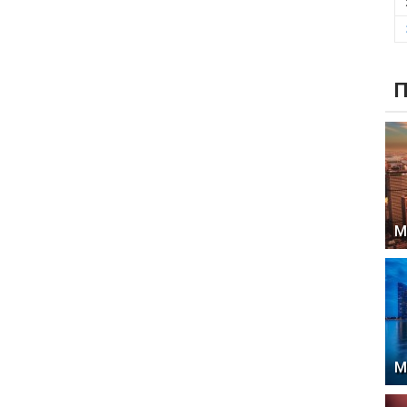
П
М
М