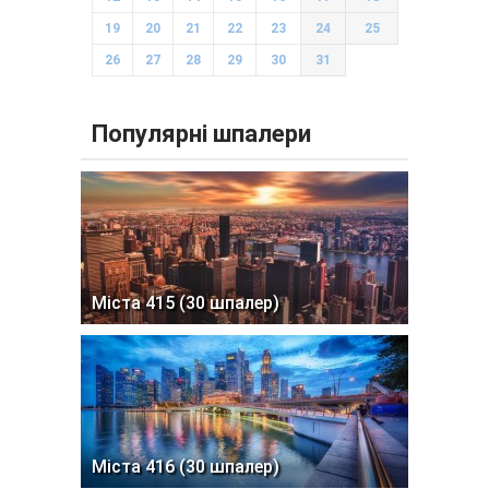
19
20
21
22
23
24
25
26
27
28
29
30
31
Популярні шпалери
Міста 415 (30 шпалер)
Міста 416 (30 шпалер)