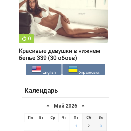
0
Красивые девушки в нижнем
белье 339 (30 обоев)
English
Українська
Календарь
«
Май 2026
»
Пн
Вт
Ср
Чт
Пт
Сб
Вс
1
2
3