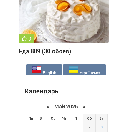
0
Еда 809 (30 обоев)
English
Українська
Календарь
«
Май 2026
»
Пн
Вт
Ср
Чт
Пт
Сб
Вс
1
2
3