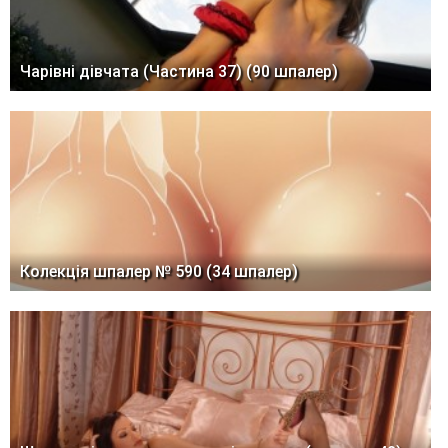
Чарівні дівчата (Частина 37) (90 шпалер)
Колекція шпалер № 590 (34 шпалер)