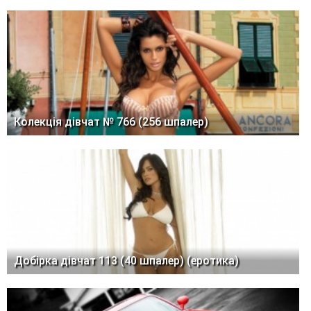
Колекція дівчат № 766 (256 шпалер)
Добірка дівчат 113 (40 шпалер) (еротика)