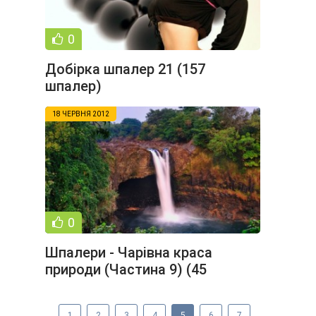
0
Добірка шпалер 21 (157
шпалер)
18 ЧЕРВНЯ 2012
0
Шпалери - Чарівна краса
природи (Частина 9) (45
шпалер)
1
2
3
4
5
6
7