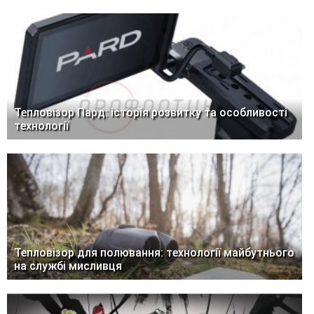
Тепловізор Пард: історія розвитку та особливості
технології
Тепловізор для полювання: технології майбутнього
на службі мисливця