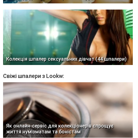
Колекція шпалер сексуальних дівчат (44 шпалери)
Свіжі шпалери з Lookw:
Як онлайн-сервіс для колекціонерів спрощує
життя нумізматам та боністам