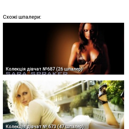
Схожі шпалери:
Колекція дівчат №687 (26 шпалер)
Колекція дівчат № 673 (47 шпалер)