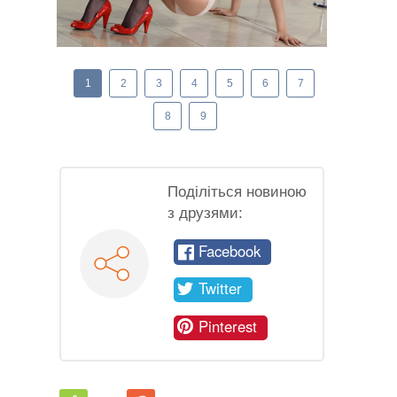
1
2
3
4
5
6
7
8
9
Поділіться новиною
з друзями:
Facebook
Twitter
Pinterest