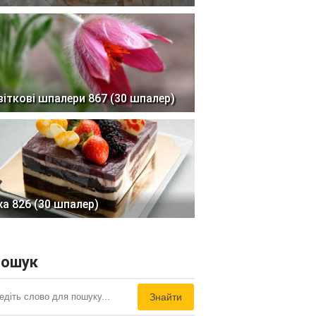
віткові шпалери 867 (30 шпалер)
жа 826 (30 шпалер)
ошук
Знайти