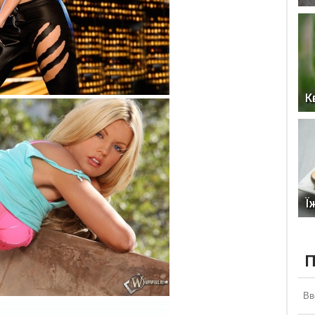
К
Ї
П