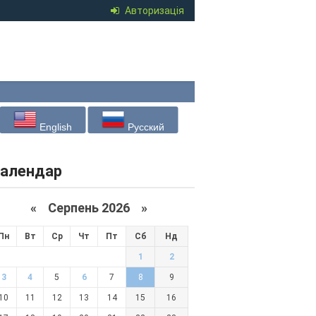
Авторизація
English
Русский
алендар
«
Серпень 2026 »
Пн
Вт
Ср
Чт
Пт
Сб
Нд
1
2
3
4
5
6
7
8
9
10
11
12
13
14
15
16