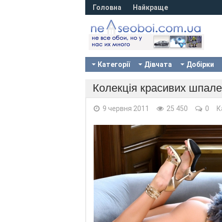
Головна
Найкраще
Категорії
Дівчата
Добірки
Колекція красивих шпале
9 червня 2011
25 450
0
К