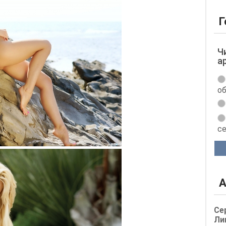
Г
Ч
а
об
с
А
Се
Ли