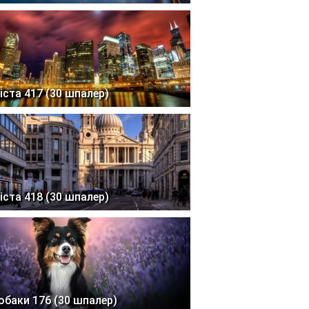
іста 417 (30 шпалер)
іста 418 (30 шпалер)
обаки 176 (30 шпалер)