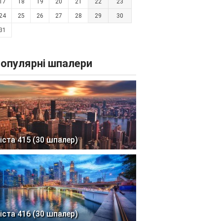
17
18
19
20
21
22
23
24
25
26
27
28
29
30
31
опулярні шпалери
іста 415 (30 шпалер)
іста 416 (30 шпалер)