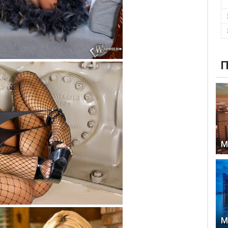
П
М
М