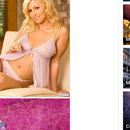
М
М
С