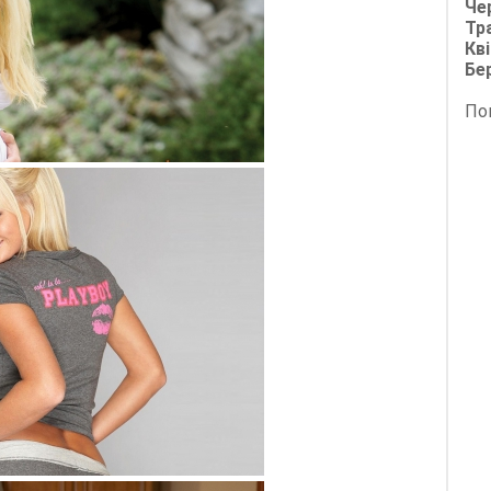
Че
Тр
Кві
Бе
По