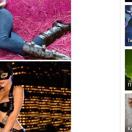
Ї
П
К