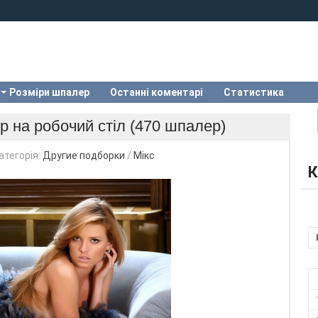
Розміри шпалер
Останні коментарі
Статистика
р на робочий стіл (470 шпалер)
атегорія:
Другие подборки
/
Мікс
К