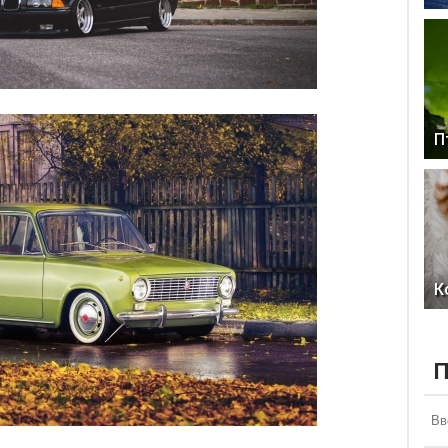
П
К
П