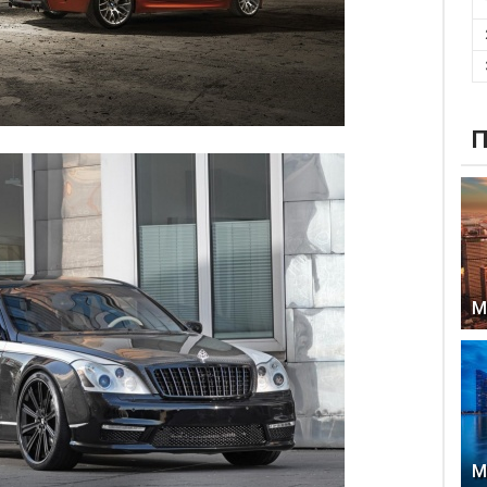
П
М
М