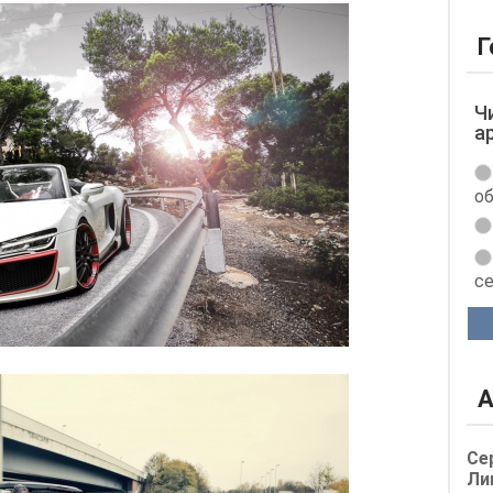
Г
Ч
а
об
с
А
Се
Ли