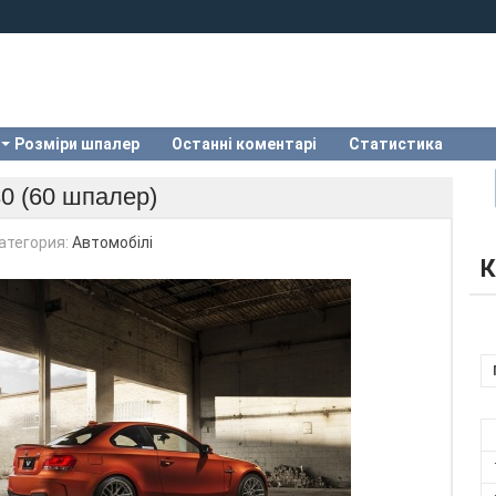
Розміри шпалер
Останні коментарі
Статистика
0 (60 шпалер)
атегория:
Автомобілі
К