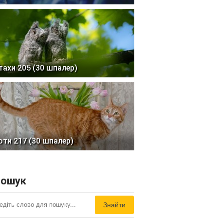
тахи 205 (30 шпалер)
оти 217 (30 шпалер)
ошук
Знайти