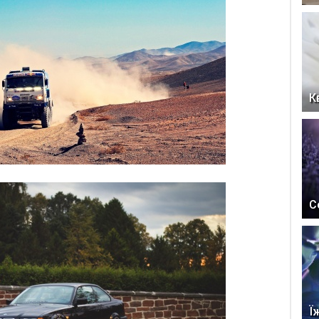
К
С
Ї