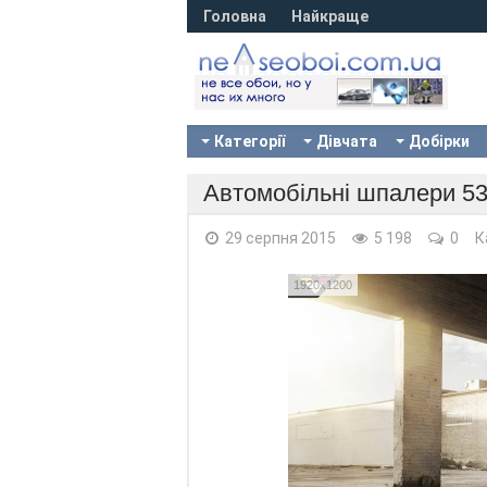
Головна
Найкраще
Категорії
Дівчата
Добірки
Автомобільні шпалери 53
29 серпня 2015
5 198
0
К
1920x1200