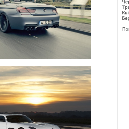
Че
Тр
Кві
Бе
По