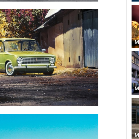
М
М
М