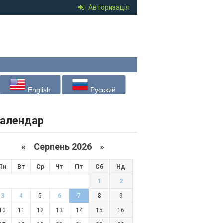
Авторизація
English
Русский
алендар
«
Серпень 2026 »
Пн
Вт
Ср
Чт
Пт
Сб
Нд
1
2
3
4
5
6
7
8
9
10
11
12
13
14
15
16