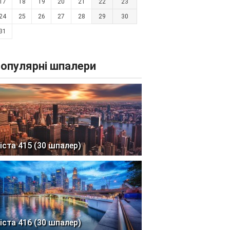
17
18
19
20
21
22
23
24
25
26
27
28
29
30
31
опулярні шпалери
іста 415 (30 шпалер)
іста 416 (30 шпалер)