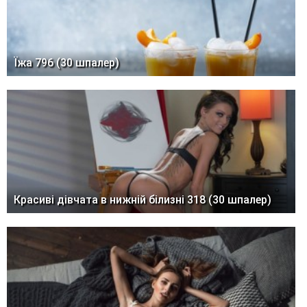
Їжа 796 (30 шпалер)
Красиві дівчата в нижній білизні 318 (30 шпалер)