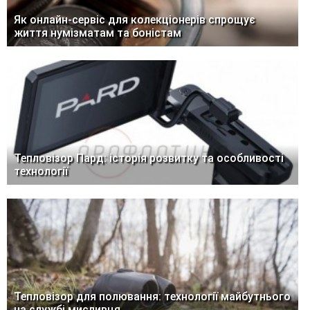
Як онлайн-сервіс для колекціонерів спрощує
життя нумізматам та боністам
Тепловізор Пард: історія розвитку та особливості
технології
Тепловізор для полювання: технології майбутнього
на службі мисливця