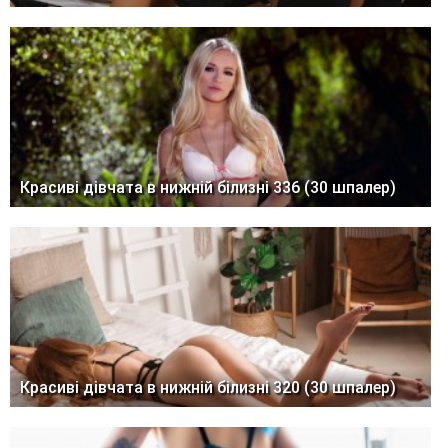
Красиві дівчата в нижній білизні 336 (30 шпалер)
Красиві дівчата в нижній білизні 320 (30 шпалер)