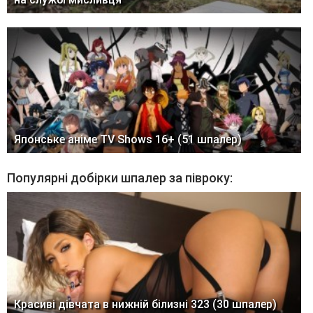
Японське аніме TV Shows 16+ (51 шпалер)
Популярні добірки шпалер за півроку:
Красиві дівчата в нижній білизні 323 (30 шпалер)