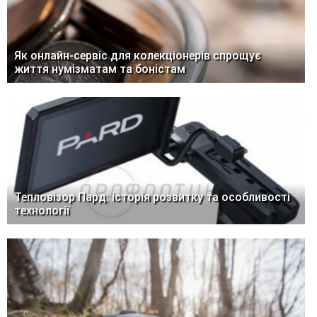
Як онлайн-сервіс для колекціонерів спрощує
життя нумізматам та боністам
Тепловізор Пард: історія розвитку та особливості
технології