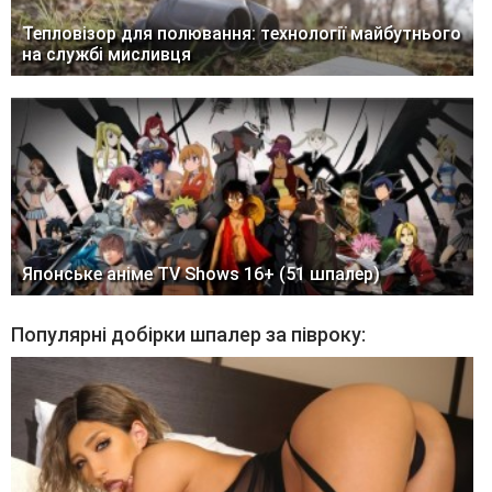
Тепловізор для полювання: технології майбутнього
на службі мисливця
Японське аніме TV Shows 16+ (51 шпалер)
Популярні добірки шпалер за півроку: