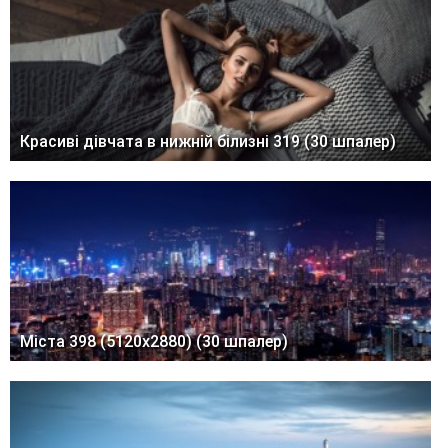
Красиві дівчата в нижній білизні 319 (30 шпалер)
Міста 398 (5120x2880) (30 шпалер)