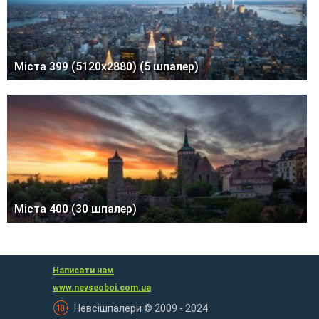
Міста 399 (5120x2880) (5 шпалер)
Міста 400 (30 шпалер)
Написати нам
www.nevseoboi.com.ua
Невсішпалери © 2009 - 2024