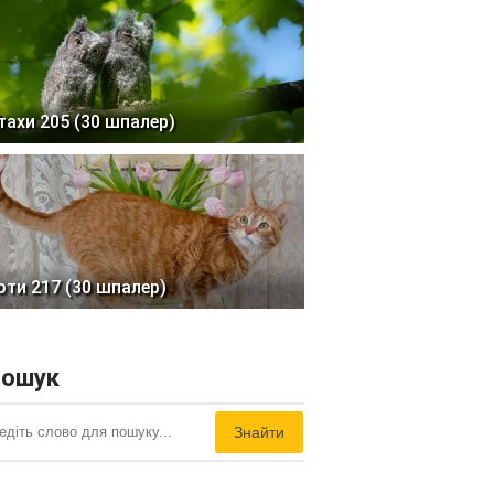
тахи 205 (30 шпалер)
оти 217 (30 шпалер)
ошук
Знайти