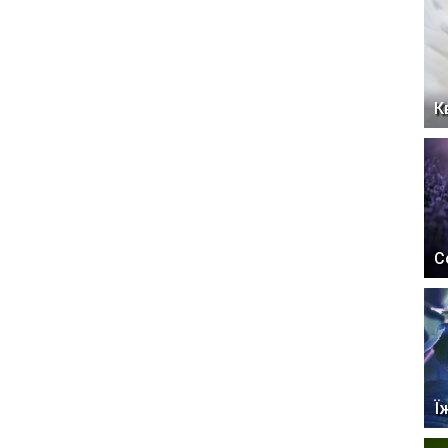
К
С
Ї