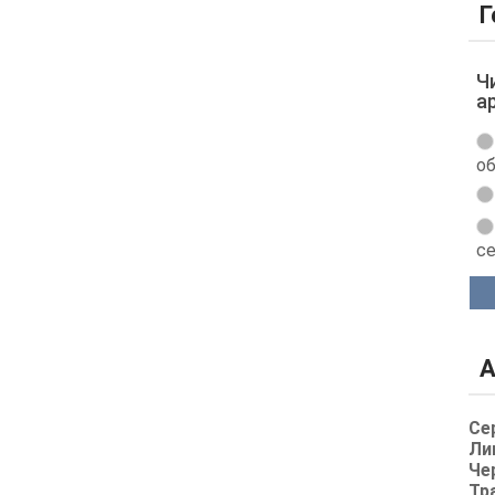
Г
Ч
а
об
с
А
Се
Ли
Че
Тр