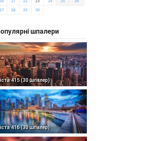
20
21
22
23
24
25
26
27
28
29
30
опулярні шпалери
іста 415 (30 шпалер)
іста 416 (30 шпалер)