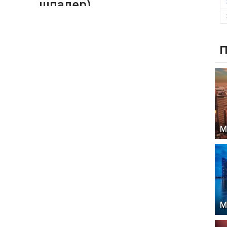
шпалер)
П
М
М