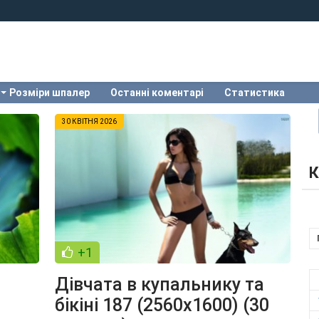
Розміри шпалер
Останні коментарі
Статистика
30 КВІТНЯ 2026
К
+1
Дівчата в купальнику та
бікіні 187 (2560x1600) (30