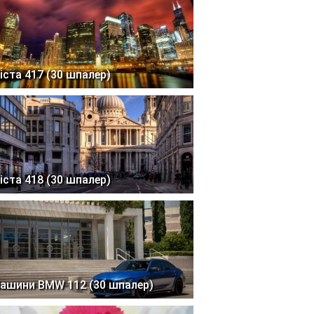
іста 417 (30 шпалер)
іста 418 (30 шпалер)
ашини BMW 112 (30 шпалер)