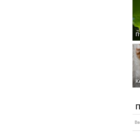
П
К
П