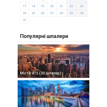
17
18
19
20
21
22
23
24
25
26
27
28
29
30
31
Популярні шпалери
Міста 415 (30 шпалер)