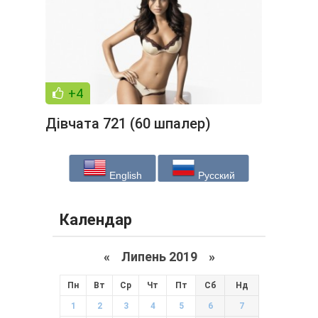
+4
Дівчата 721 (60 шпалер)
English
Русский
Календар
«
Липень 2019
»
Пн
Вт
Ср
Чт
Пт
Сб
Нд
1
2
3
4
5
6
7