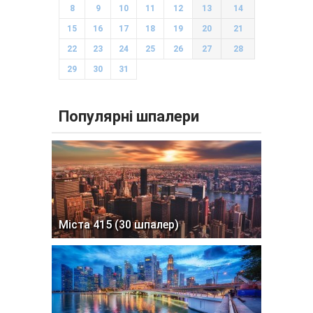
8
9
10
11
12
13
14
15
16
17
18
19
20
21
22
23
24
25
26
27
28
29
30
31
Популярні шпалери
Міста 415 (30 шпалер)