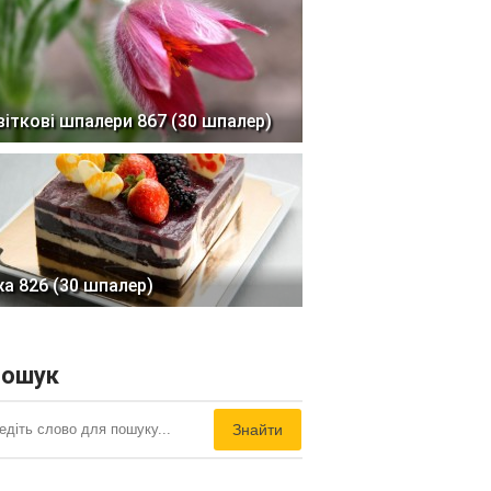
віткові шпалери 867 (30 шпалер)
жа 826 (30 шпалер)
ошук
Знайти