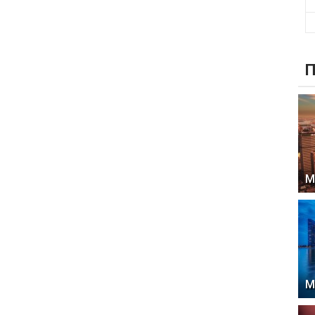
П
М
М