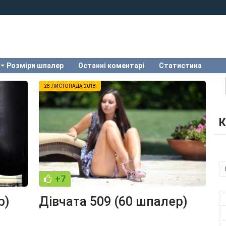
Розміри шпалер
Останні коментарі
Статистика
28 ЛИСТОПАДА 2018
К
+7
р)
Дівчата 509 (60 шпалер)