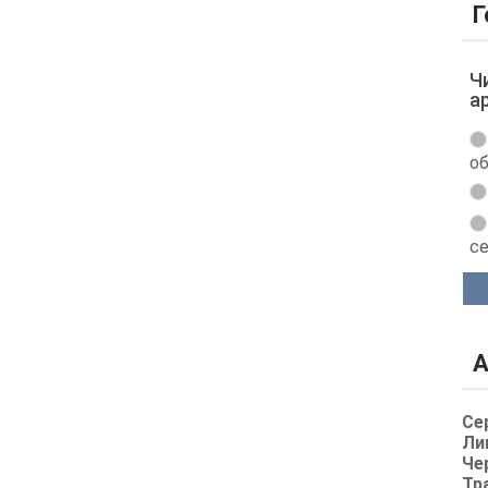
Г
Ч
а
об
с
А
Се
Ли
Че
Тр