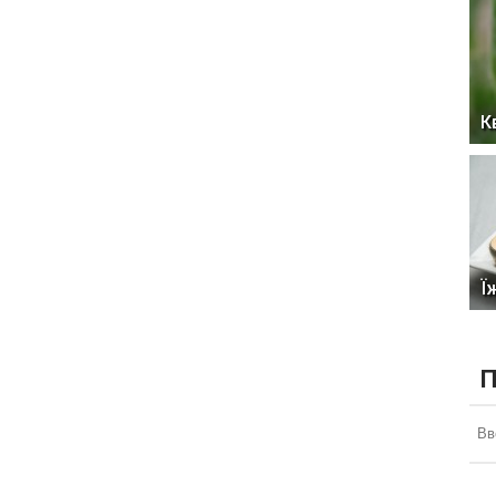
К
Ї
П