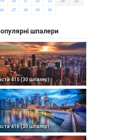
19
20
21
22
23
24
25
26
27
28
29
30
опулярні шпалери
іста 415 (30 шпалер)
іста 416 (30 шпалер)