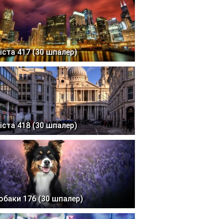
іста 417 (30 шпалер)
іста 418 (30 шпалер)
обаки 176 (30 шпалер)