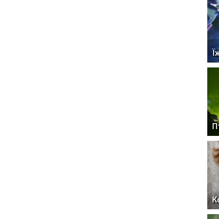
Ї
П
К