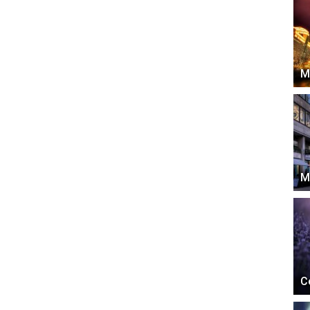
М
М
С