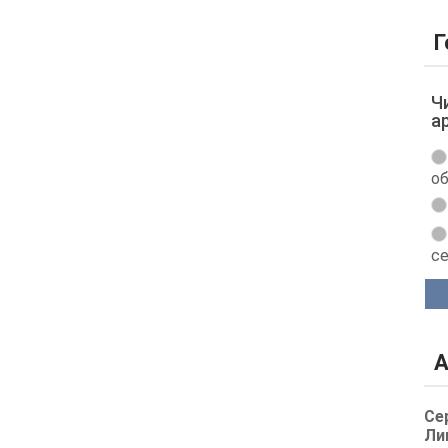
Г
Ч
а
об
с
А
Се
Ли