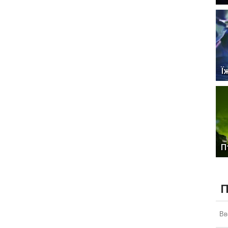
Ї
П
П