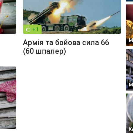
+1
М
Армія та бойова сила 66
(60 шпалер)
М
К