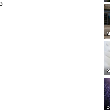
р
М
К
С