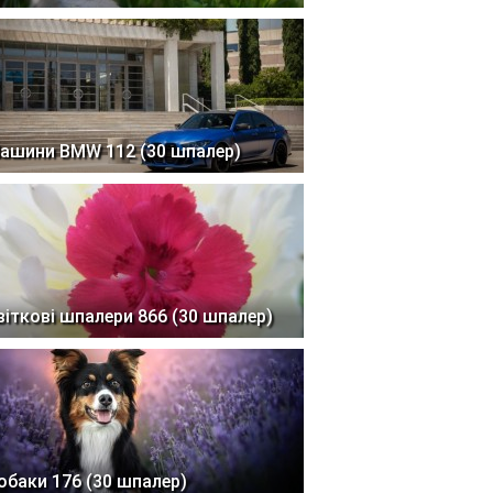
ашини BMW 112 (30 шпалер)
віткові шпалери 866 (30 шпалер)
обаки 176 (30 шпалер)