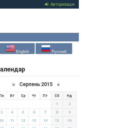
Авторизація
English
Русский
алендар
«
Серпень 2015
»
Пн
Вт
Ср
Чт
Пт
Сб
Нд
1
2
3
4
5
6
7
8
9
10
11
12
13
14
15
16