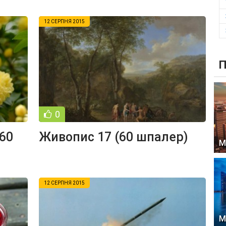
12 СЕРПНЯ 2015
П
0
(60
Живопис 17 (60 шпалер)
М
12 СЕРПНЯ 2015
М