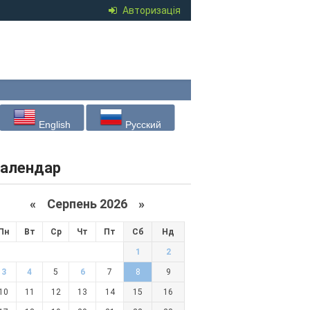
Авторизація
English
Русский
алендар
«
Серпень 2026 »
Пн
Вт
Ср
Чт
Пт
Сб
Нд
1
2
3
4
5
6
7
8
9
10
11
12
13
14
15
16