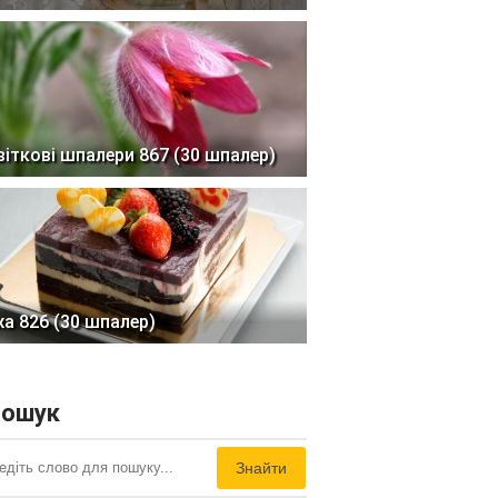
віткові шпалери 867 (30 шпалер)
жа 826 (30 шпалер)
ошук
Знайти