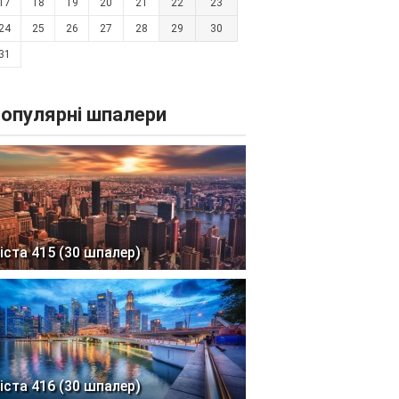
17
18
19
20
21
22
23
24
25
26
27
28
29
30
31
опулярні шпалери
іста 415 (30 шпалер)
іста 416 (30 шпалер)