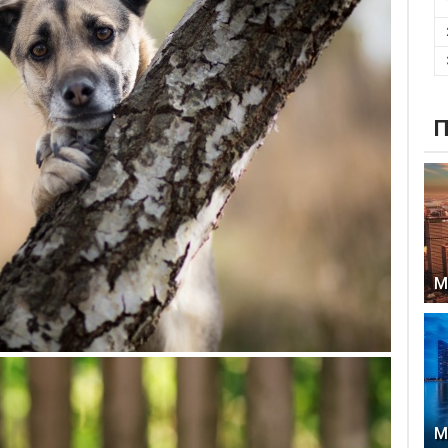
П
М
М