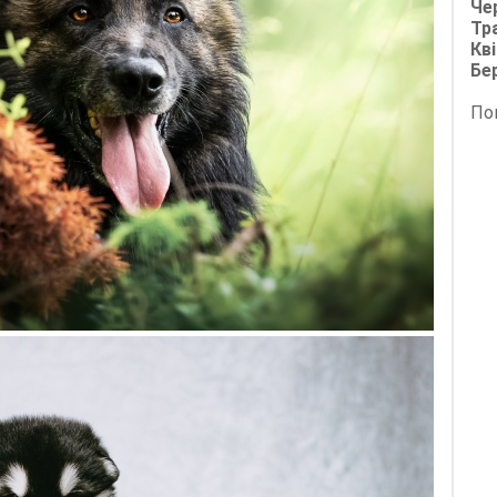
Че
Тр
Кві
Бе
По