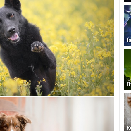
Ї
П
К