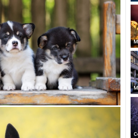
М
М
С