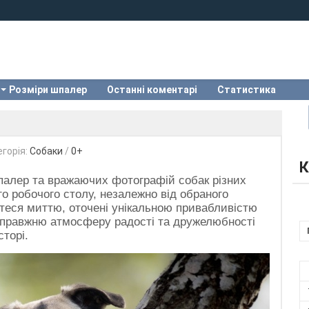
Розміри шпалер
Останні коментарі
Статистика
егорія:
Собаки
/
0+
К
палер та вражаючих фотографій собак різних
го робочого столу, незалежно від обраного
теся миттю, оточені унікальною привабливістю
ь справжню атмосферу радості та дружелюбності
торі.