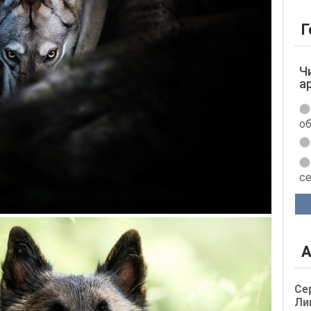
Г
Ч
а
об
с
А
Се
Ли