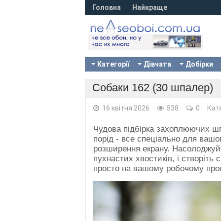
Головна
Найкраще
Категорії
Дівчата
Добірки
Собаки 162 (30 шпалер)
16 квітня 2026
538
0
Кат
Чудова підбірка захоплюючих ш
порід - все спеціально для вашо
розширення екрану. Насолоджуй
пухнастих хвостиків, і створіт
просто на вашому робочому прос