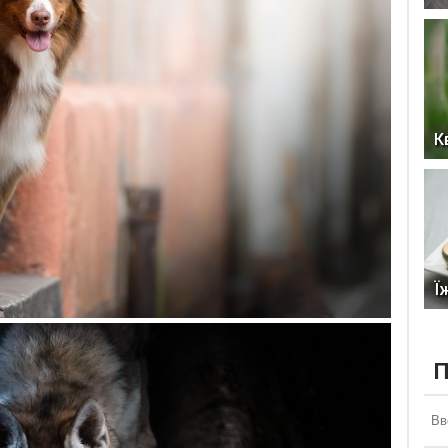
К
Ї
П