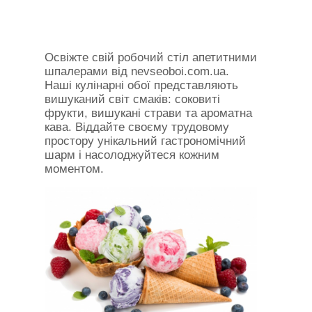
Освіжте свій робочий стіл апетитними
шпалерами від nevseoboi.com.ua.
Наші кулінарні обої представляють
вишуканий світ смаків: соковиті
фрукти, вишукані страви та ароматна
кава. Віддайте своєму трудовому
простору унікальний гастрономічний
шарм і насолоджуйтеся кожним
моментом.