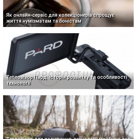
Як онлайн-сервіс для колекціонерів спрощує
життя нумізматам та боністам
Тепловізор Пард: історія розвитку та особливості
технології