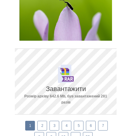
Завантажити
Розмір архіву 642.6 Mb, був завантажений 281
разів
1
2
3
4
5
6
7