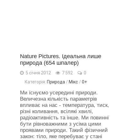
Nature Pictures. Ідеальна лише
природа (654 шпалер)
5 січня 2012
7 592
0
Категорія:
Природа
/
Мікс
/
0+
Ми існуємо усередині природи.
Величезна кількість параметрів
впливає на нас - температура, тиск,
різні коливання, всілякі хвилі,
радіоактивність та інше. Ми повинні
бути рівноважними з усіма цими
проявами природи. Такий фізичний
закон: тіло, яке перебуває у стані