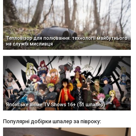
Тепловізор для полювання: технології майбутнього
на службі мисливця
Японське аніме TV Shows 16+ (51 шпалер)
Популярні добірки шпалер за півроку: