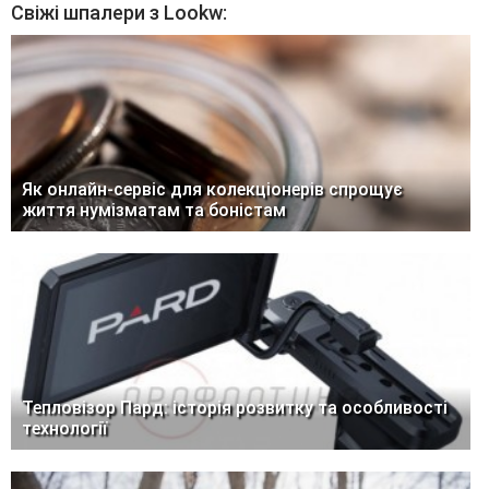
Свіжі шпалери з Lookw:
Як онлайн-сервіс для колекціонерів спрощує
життя нумізматам та боністам
Тепловізор Пард: історія розвитку та особливості
технології