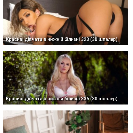
Красиві дівчата в нижній білизні 323 (30 шпалер)
Красиві дівчата в нижній білизні 336 (30 шпалер)