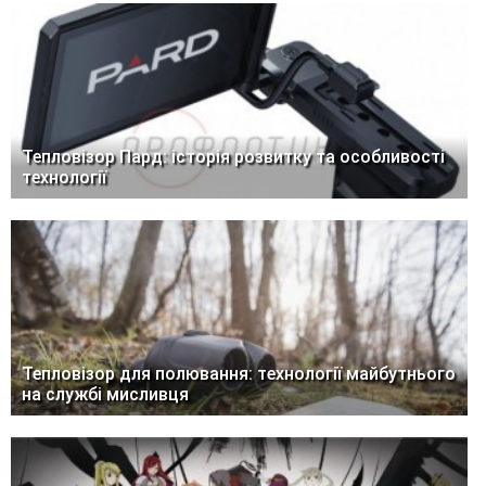
Тепловізор Пард: історія розвитку та особливості
технології
Тепловізор для полювання: технології майбутнього
на службі мисливця