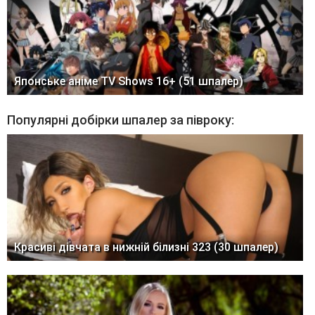
Японське аніме TV Shows 16+ (51 шпалер)
Популярні добірки шпалер за півроку:
Красиві дівчата в нижній білизні 323 (30 шпалер)