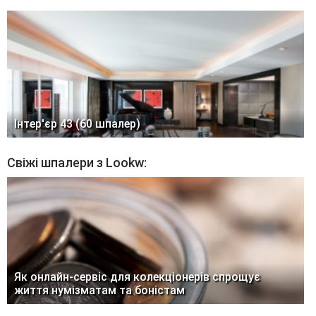
Інтер'єр 43 (60 шпалер)
Свіжі шпалери з Lookw:
Як онлайн-сервіс для колекціонерів спрощує
життя нумізматам та боністам