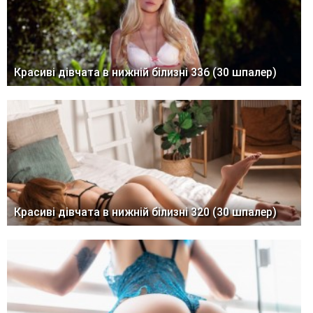
Красиві дівчата в нижній білизні 336 (30 шпалер)
Красиві дівчата в нижній білизні 320 (30 шпалер)