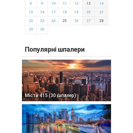
8
9
10
11
12
13
14
15
16
17
18
19
20
21
22
23
24
25
26
27
28
29
30
Популярні шпалери
Міста 415 (30 шпалер)