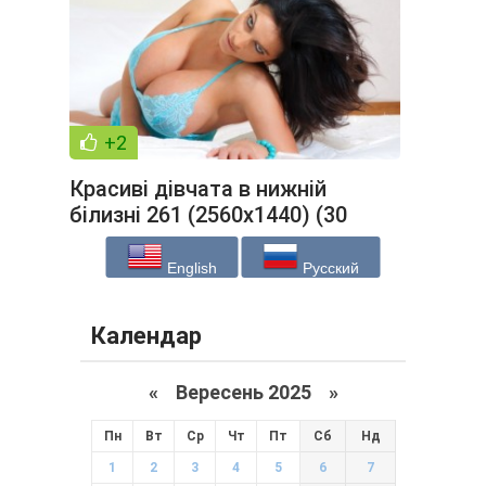
+2
Красиві дівчата в нижній
білизні 261 (2560x1440) (30
шпалер)
English
Русский
Календар
«
Вересень 2025
»
Пн
Вт
Ср
Чт
Пт
Сб
Нд
1
2
3
4
5
6
7