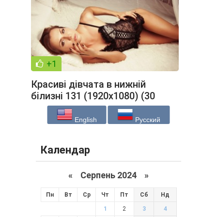
+1
Красиві дівчата в нижній
білизні 131 (1920x1080) (30
шпалер)
English
Русский
Календар
«
Серпень 2024
»
Пн
Вт
Ср
Чт
Пт
Сб
Нд
1
2
3
4