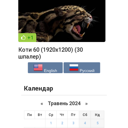
+1
Коти 60 (1920x1200) (30
шпалер)
English
Русский
Календар
«
Травень 2024
»
Пн
Вт
Ср
Чт
Пт
Сб
Нд
1
2
3
4
5