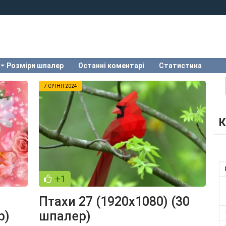
Розміри шпалер
Останні коментарі
Статистика
7 СІЧНЯ 2024
К
+1
Птахи 27 (1920x1080) (30
р)
шпалер)