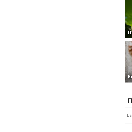
П
К
П