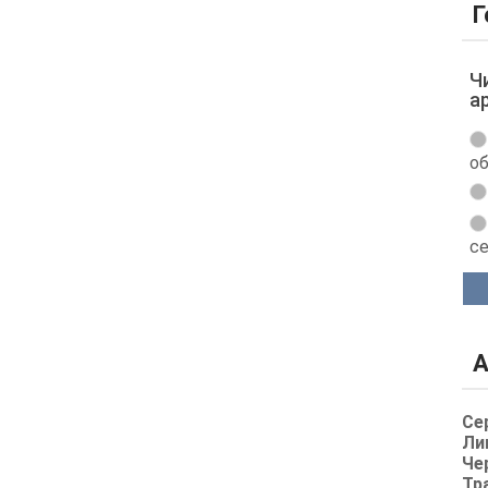
Г
Ч
а
об
с
А
Се
Ли
Че
Тр