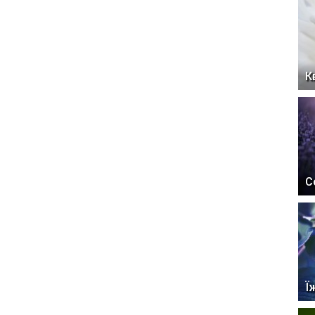
К
С
Ї