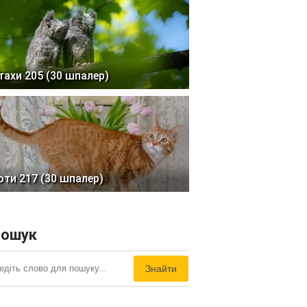
тахи 205 (30 шпалер)
оти 217 (30 шпалер)
ошук
Знайти