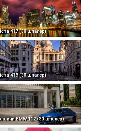
іста 417 (30 шпалер)
іста 418 (30 шпалер)
ашини BMW 112 (30 шпалер)