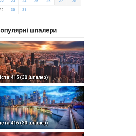
22
23
24
25
26
27
28
29
30
31
опулярні шпалери
іста 415 (30 шпалер)
іста 416 (30 шпалер)