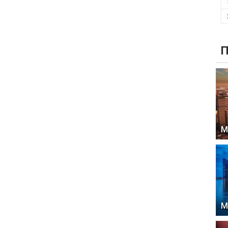
П
М
М