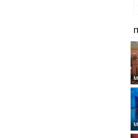
П
М
М