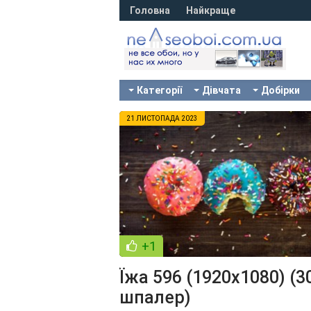
Головна
Найкраще
Категорії
Дівчата
Добірки
21 ЛИСТОПАДА 2023
+1
Їжа 596 (1920x1080) (3
шпалер)