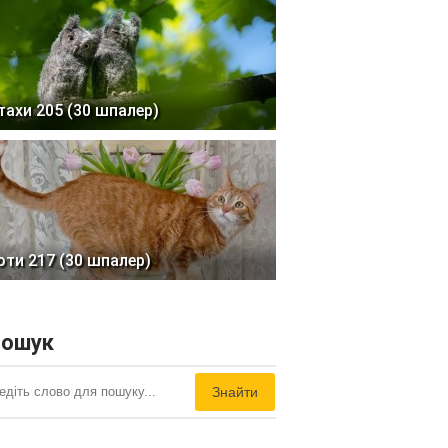
тахи 205 (30 шпалер)
оти 217 (30 шпалер)
ошук
Знайти