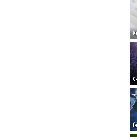
К
С
Ї