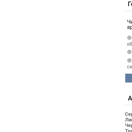
Г
Ч
а
об
с
А
Се
Ли
Че
Тр