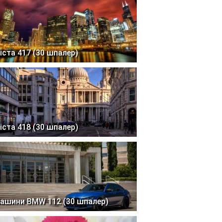
іста 417 (30 шпалер)
іста 418 (30 шпалер)
ашини BMW 112 (30 шпалер)