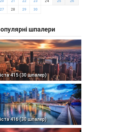
20
21
22
23
24
25
26
27
28
29
30
опулярні шпалери
іста 415 (30 шпалер)
іста 416 (30 шпалер)