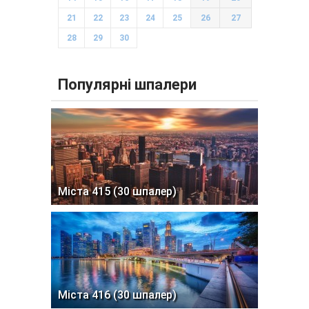
21
22
23
24
25
26
27
28
29
30
Популярні шпалери
Міста 415 (30 шпалер)
Міста 416 (30 шпалер)