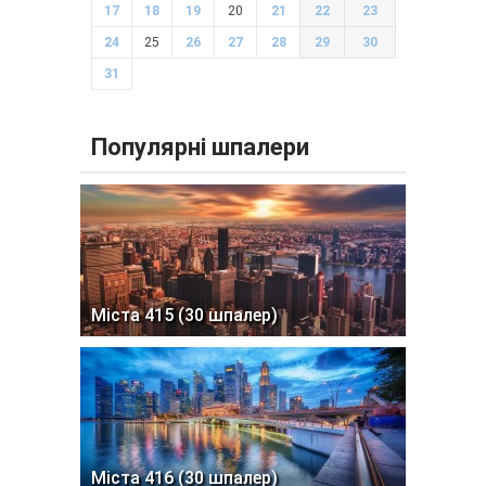
17
18
19
20
21
22
23
24
25
26
27
28
29
30
31
Популярні шпалери
Міста 415 (30 шпалер)
Міста 416 (30 шпалер)