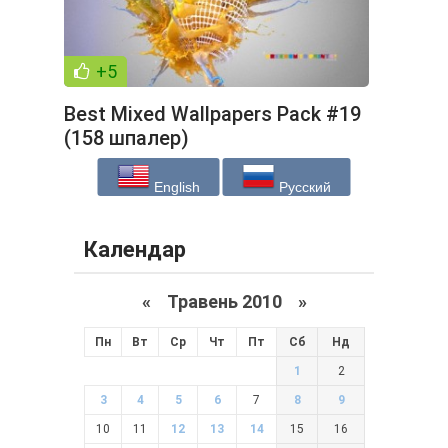
+5
Best Mixed Wallpapers Pack #19
(158 шпалер)
English
Русский
Календар
«
Травень 2010
»
Пн
Вт
Ср
Чт
Пт
Сб
Нд
1
2
3
4
5
6
7
8
9
10
11
12
13
14
15
16