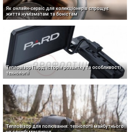
Як онлайн-сервіс для колекціонерів спрощує
життя нумізматам та боністам
Тепловізор Пард: історія розвитку та особливості
технології
Тепловізор для полювання: технології майбутнього
на службі мисливця