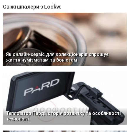
Свіжі шпалери з Lookw:
Як онлайн-сервіс для колекціонерів спрощує
життя нумізматам та боністам
Тепловізор Пард: історія розвитку та особливості
технології