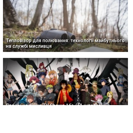
Тепловізор для полювання: технології майбутнього
на службі мисливця
Японське аніме TV Shows 16+ (51 шпалер)
Написати нам