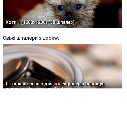
Коти 1 (1600x1200) (30 шпалер)
Свіжі шпалери з Lookw:
Як онлайн-сервіс для колекціонерів спрощує
життя нумізматам та боністам