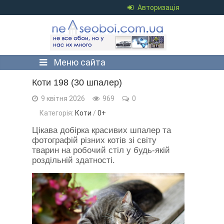
Авторизація
Меню сайта
Коти 198 (30 шпалер)
9 квітня 2026
969
0
Категорія:
Коти
/
0+
Цікава добірка красивих шпалер та
фотографій різних котів зі світу
тварин на робочий стіл у будь-якій
роздільній здатності.