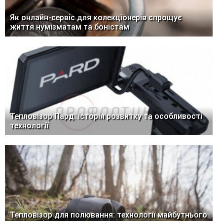
Як онлайн-сервіс для колекціонерів спрощує
життя нумізматам та боністам
Тепловізор Пард: історія розвитку та особливості
технології
Тепловізор для полювання: технології майбутнього