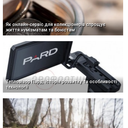
Як онлайн-сервіс для колекціонерів спрощує
життя нумізматам та боністам
Тепловізор Пард: історія розвитку та особливості
технології