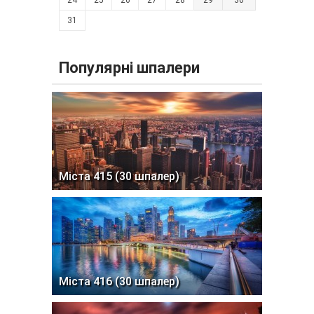
24
25
26
27
28
29
30
31
Популярні шпалери
Міста 415 (30 шпалер)
Міста 416 (30 шпалер)