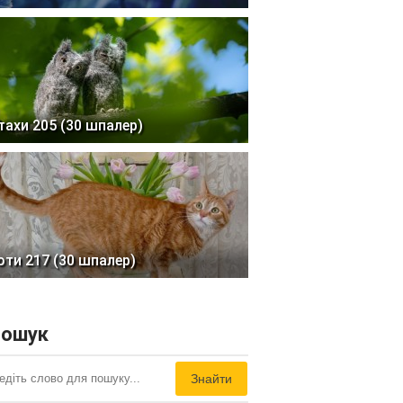
тахи 205 (30 шпалер)
оти 217 (30 шпалер)
ошук
Знайти