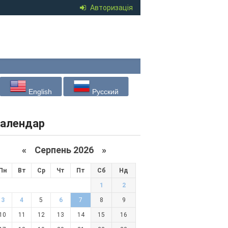
Авторизація
English
Русский
алендар
«
Серпень 2026 »
Пн
Вт
Ср
Чт
Пт
Сб
Нд
1
2
3
4
5
6
7
8
9
10
11
12
13
14
15
16