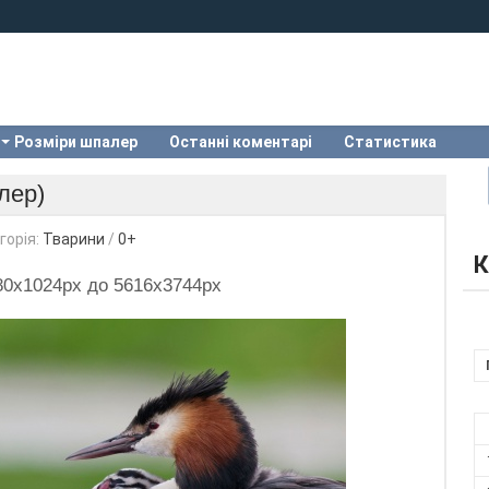
Розміри шпалер
Останні коментарі
Статистика
лер)
горія:
Тварини
/
0+
К
280x1024px до 5616x3744px