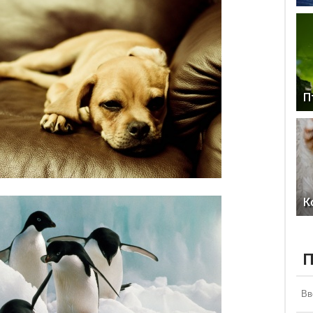
П
К
П