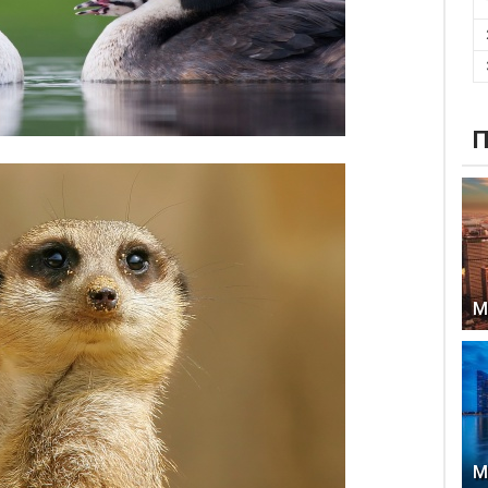
П
М
М