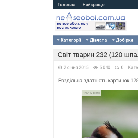
Головна
Найкраще
Категорії
Дівчата
Добірки
Світ тварин 232 (120 шпа
2 січня 2015
5 040
0
Кате
Роздільна здатність картинок 1
1920x1080