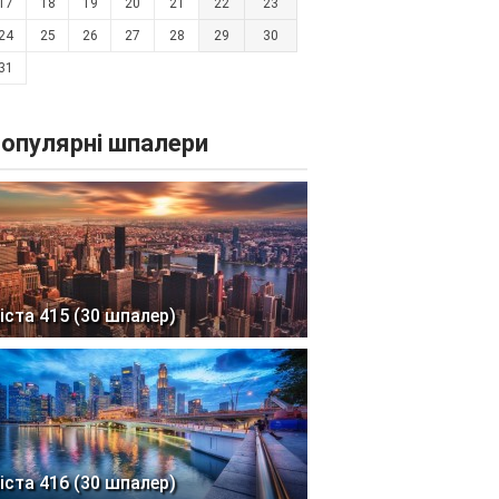
17
18
19
20
21
22
23
24
25
26
27
28
29
30
31
опулярні шпалери
іста 415 (30 шпалер)
іста 416 (30 шпалер)