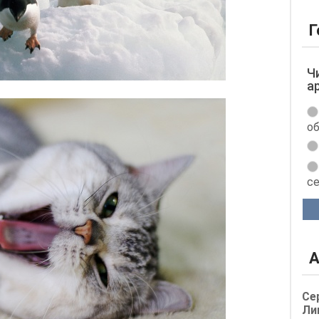
Г
Ч
а
об
с
А
Се
Ли