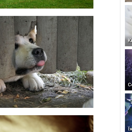
К
С
Ї