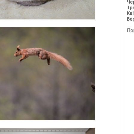
Че
Тр
Кві
Бе
По