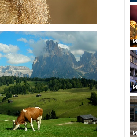
М
М
М