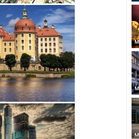
М
М
М