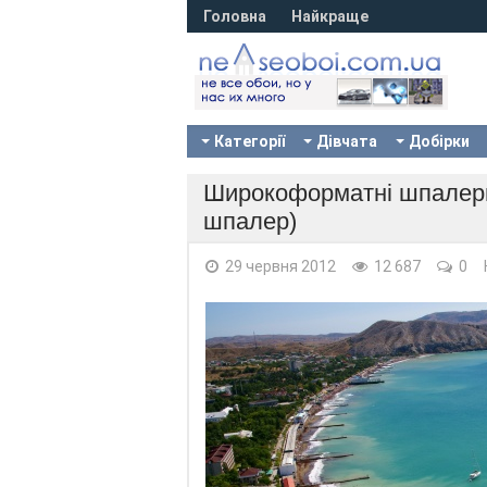
Головна
Найкраще
Категорії
Дівчата
Добірки
Широкоформатні шпалери н
шпалер)
29 червня 2012
12 687
0