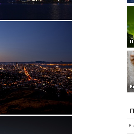
П
К
П