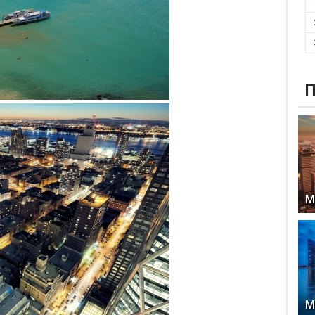
П
М
М