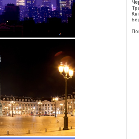
Че
Тр
Кві
Бе
По