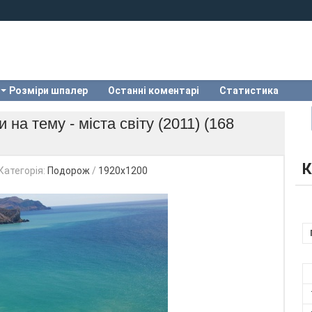
Розміри шпалер
Останні коментарі
Статистика
а тему - міста світу (2011) (168
К
Категорія:
Подорож
/
1920х1200