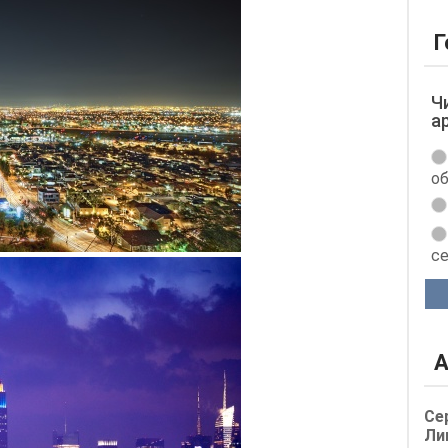
Г
Ч
а
об
с
А
Се
Ли