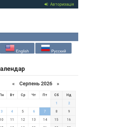
Авторизація
English
Русский
алендар
«
Серпень 2026 »
Пн
Вт
Ср
Чт
Пт
Сб
Нд
1
2
3
4
5
6
7
8
9
10
11
12
13
14
15
16