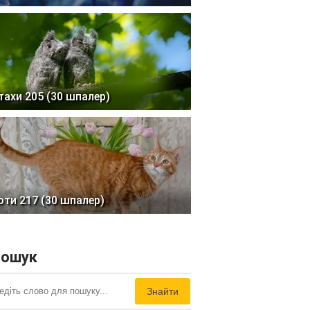
тахи 205 (30 шпалер)
оти 217 (30 шпалер)
ошук
Знайти