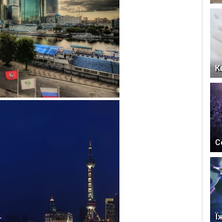
К
С
Ї