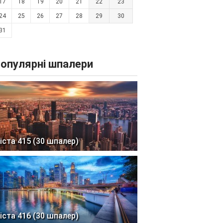
17
18
19
20
21
22
23
24
25
26
27
28
29
30
31
опулярні шпалери
іста 415 (30 шпалер)
іста 416 (30 шпалер)