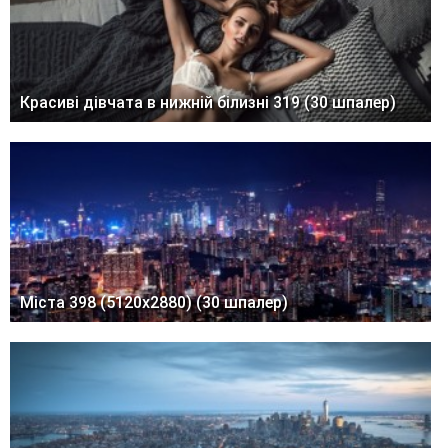
Красиві дівчата в нижній білизні 319 (30 шпалер)
Міста 398 (5120x2880) (30 шпалер)