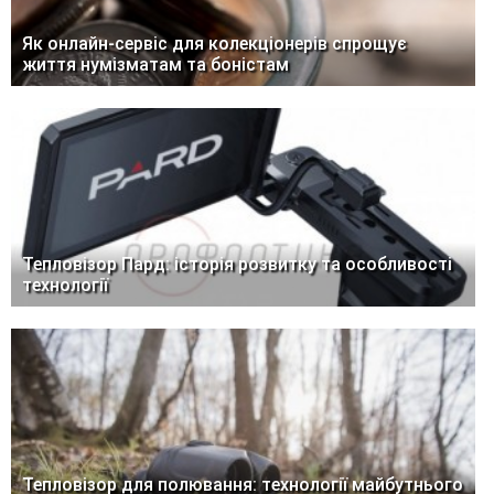
Як онлайн-сервіс для колекціонерів спрощує
життя нумізматам та боністам
Тепловізор Пард: історія розвитку та особливості
технології
Тепловізор для полювання: технології майбутнього