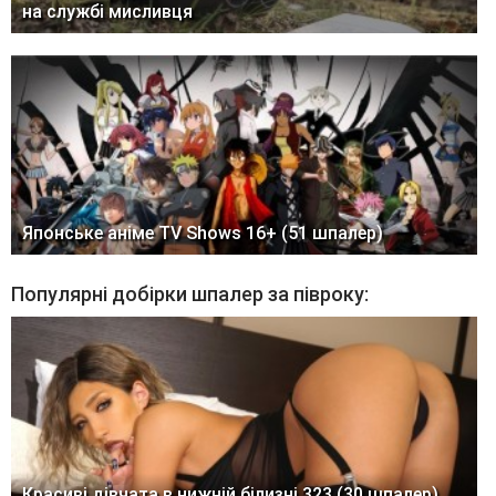
на службі мисливця
Японське аніме TV Shows 16+ (51 шпалер)
Популярні добірки шпалер за півроку:
Красиві дівчата в нижній білизні 323 (30 шпалер)