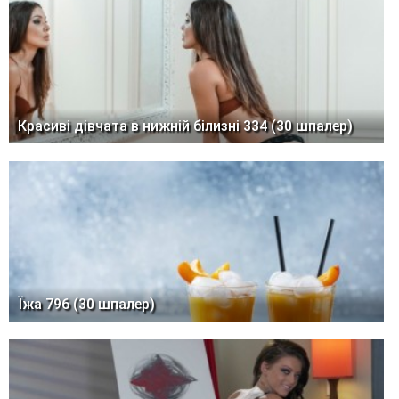
Красиві дівчата в нижній білизні 334 (30 шпалер)
Їжа 796 (30 шпалер)