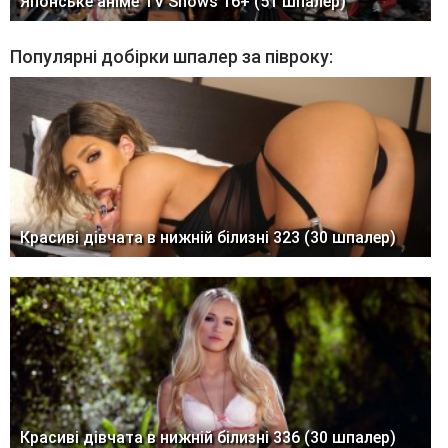
Японське аніме TV Shows 16+ (51 шпалер)
Популярні добірки шпалер за півроку:
Красиві дівчата в нижній білизні 323 (30 шпалер)
Красиві дівчата в нижній білизні 336 (30 шпалер)