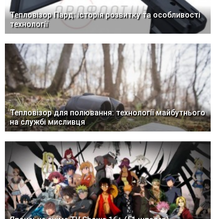
Тепловізор Пард: історія розвитку та особливості
технології
Тепловізор для полювання: технології майбутнього
на службі мисливця