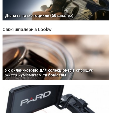
Дівчата та мотоцикли (50 шпалер)
Свіжі шпалери з Lookw:
Як онлайн-сервіс для колекціонерів спрощує
життя нумізматам та боністам