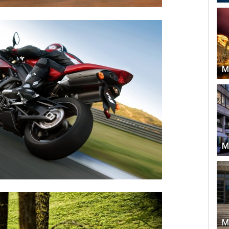
М
М
М