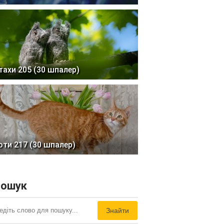
тахи 205 (30 шпалер)
оти 217 (30 шпалер)
ошук
Знайти