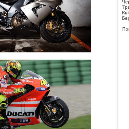
Че
Тр
Кві
Бе
По