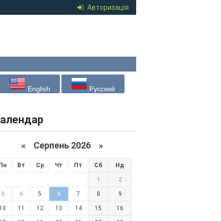
Авторизація
English
Русский
алендар
«
Серпень 2026 »
Пн
Вт
Ср
Чт
Пт
Сб
Нд
1
2
3
4
5
6
7
8
9
10
11
12
13
14
15
16