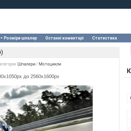
Розміри шпалер
Останні коментарі
Статистика
)
атегорія:
Шпалери
/
Мотоцикли
К
680x1050px до 2560x1600px