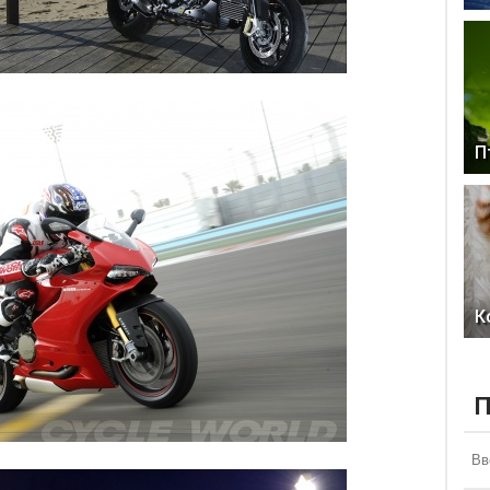
П
К
П