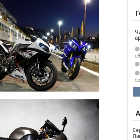
Г
Ч
а
об
с
А
Се
Ли