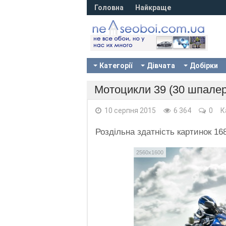
Головна
Найкраще
Категорії
Дівчата
Добірки
Мотоцикли 39 (30 шпалер
10 серпня 2015
6 364
0
К
Роздільна здатність картинок 1
2560x1600