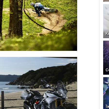
К
С
Ї