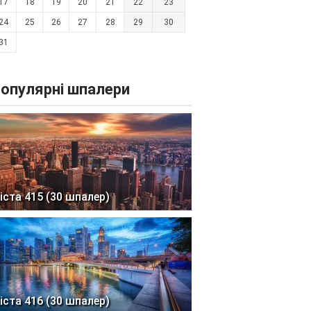
17
18
19
20
21
22
23
24
25
26
27
28
29
30
31
опулярні шпалери
іста 415 (30 шпалер)
іста 416 (30 шпалер)