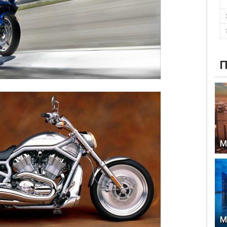
П
М
М