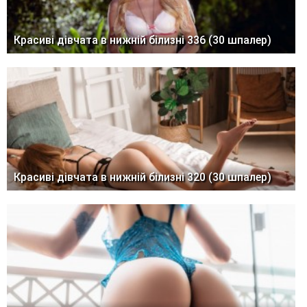
Красиві дівчата в нижній білизні 336 (30 шпалер)
Красиві дівчата в нижній білизні 320 (30 шпалер)