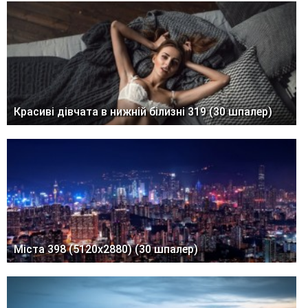
Красиві дівчата в нижній білизні 319 (30 шпалер)
Міста 398 (5120x2880) (30 шпалер)