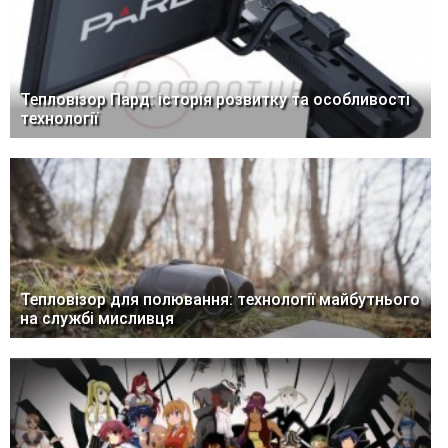
Тепловізор Пард: історія розвитку та особливості
технології
Тепловізор для полювання: технології майбутнього
на службі мисливця