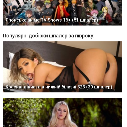
Японське аніме TV Shows 16+ (51 шпалер)
Популярні добірки шпалер за півроку:
Красиві дівчата в нижній білизні 323 (30 шпалер)