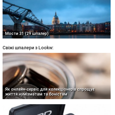
Мости 31 (29 шпалер)
Свіжі шпалери з Lookw:
Як онлайн-сервіс для колекціонерів спрощує
життя нумізматам та боністам